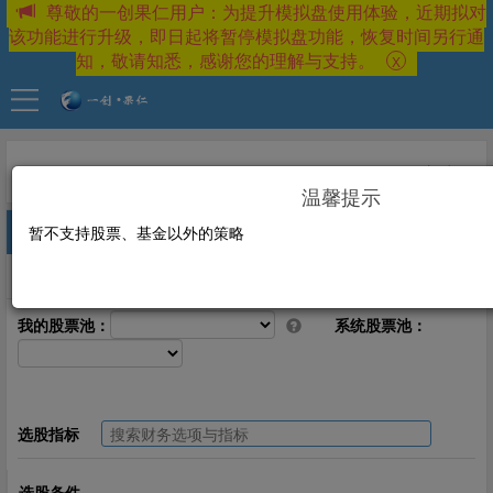
尊敬的一创果仁用户：为提升模拟盘使用体验，近期拟对
该功能进行升级，即日起将暂停模拟盘功能，恢复时间另行通
知，敬请知悉，感谢您的理解与支持。
X
新建
温馨提示
暂不支持股票、基金以外的策略
择股设置
交易模型
大盘择时
策略定义总结
新手帮助
我的股票池：
系统股票池：
选股指标
选股条件