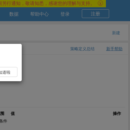
间另行通知，敬请知悉，感谢您的理解与支持。
X
注册
数据
帮助中心
登录
新建
策略定义总结
新手帮助
知道啦
范围
值
操作
条件